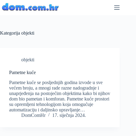
Preskoči
na
sadržaj
Kategorija
objekti
objekti
Pametne kuće
Pametne kuće se posljednjih godina izvode u sve
većem broju, a mnogi rade razne nadogradnje i
unaprjeđenja na postojećim objektima kako bi njihov
dom bio pametan i komforan. Pametne kuće prostori
su opremljeni tehnologijom koja omogućuje
automatizaciju i daljinsko upravljanje…
DomComHr
17. siječnja 2024.