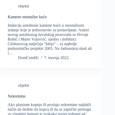
objekti
Kamene montažne kuće
Imitacija autohtone kamene kuće u montažnom
izdanje koje je jednostavno za postavljanje. Autori
novog autohtonog hrvatskog proizvoda su Hrvoje
Rubić i Mario Vojnović, ujedno i dobitnici
Globusovog natječaja “Ideja” – za najbolje
poduzetničke projekte 2005. Na Jadranskoj obali ali
i…
DomComHr
7. travnja 2022.
objekti
Nekretnine
Ako planirate kupnju ili prodaju nekretnine najlakši
način da dođete do kupca ili da se započne pretraga
za vlastitim stanom je svakako posjet jednom od