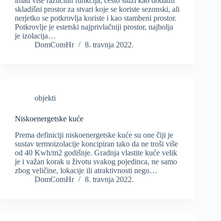
imati više različitih funkcija, često služi kao dodatni
skladišni prostor za stvari koje se koriste sezonski, ali
nerjetko se potkrovlja koriste i kao stambeni prostor.
Potkrovlje je estetski najprivlačniji prostor, najbolja
je izolacija…
DomComHr
8. travnja 2022.
objekti
Niskoenergetske kuće
Prema definiciji niskoenergetske kuće su one čiji je
sustav termoizolacije koncipiran tako da ne troši više
od 40 Kwh/m2 godišnje. Gradnja vlastite kuće velik
je i važan korak u životu svakog pojedinca, ne samo
zbog veličine, lokacije ili atraktivnosti nego…
DomComHr
8. travnja 2022.