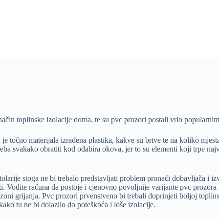
ačin toplinske izolacije doma, te su pvc prozori postali vrlo popularnim,
je točno materijala izrađena plastika, kakve su brtve te na koliko mjest
reba svakako obratiti kod odabira okova, jer to su elementi koji trpe na
arije stoga ne bi trebalo predstavljati problem pronaći dobavljača i iz
ati. Vodite računa da postoje i cjenovno povoljnije varijante pvc prozor
oni grijanja. Pvc prozori prvenstveno bi trebali doprinjeti boljoj toplins
ako tu ne bi dolazilo do poteškoća i loše izolacije.