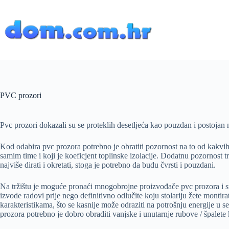
Preskoči
na
sadržaj
PVC prozori
Pvc prozori dokazali su se proteklih desetljeća kao pouzdan i postojan n
Kod odabira pvc prozora potrebno je obratiti pozornost na to od kakvih 
samim time i koji je koeficjent toplinske izolacije. Dodatnu pozornost t
najviše dirati i okretati, stoga je potrebno da budu čvrsti i pouzdani.
Na tržištu je moguće pronaći mnogobrojne proizvođače pvc prozora i stol
izvode radovi prije nego definitivno odlučite koju stolariju žete montir
karakteristikama, što se kasnije može odraziti na potrošnju energije u sez
prozora potrebno je dobro obraditi vanjske i unutarnje rubove / špalete k