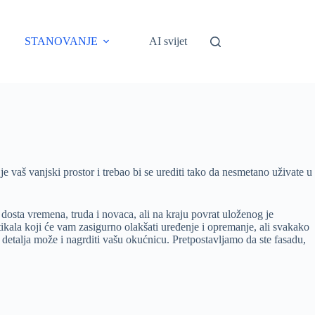
STANOVANJE
AI svijet
je vaš vanjski prostor i trebao bi se urediti tako da nesmetano uživate u
ti dosta vremena, truda i novaca, ali na kraju povrat uloženog je
ikala koji će vam zasigurno olakšati uređenje i opremanje, ali svakako
i detalja može i nagrditi vašu okućnicu. Pretpostavljamo da ste fasadu,