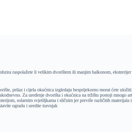
obzira raspolažete li velikim dvorištem ili manjim balkonom, ekstrerijer 
vorište, prilaz i cijela okućnica izgledaju besprijekorno morat ćete uloži
akodnevno. Za uređenje dvorišta i okućnica na tržištu postoji mnogo art
rijom, solarnim svjetiljkama i sličnim jer previše različitih materijala 
ostavite ogradu i uredite travnjak