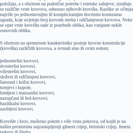
položaju, a s obzirom na praktične potrebe i estetske zahtjeve, izrađuju
se različite vrste krovova, odnosno njihovih krovišta. Razlike se očituju
najviše po jednostavnijim ili kompliciranijim tlocrtnim konturama
zgrada, koje uvjetuju broj krovnih streha i raščlanjenost krovova. Neke
se opet vrste krovišta rade iz posebnih oblika, kao varijante nekih
osnovnih oblika.
S obzirom na spomenute karakteristike postoje krovne konstrukcije
(krovišta) različitih krovova, a svrstali smo ih ovim redom;
jednostrešni krovovi,
dvostrešni krovovi,
višestrešni krovovi,
složeni ili raščlanjeni krovovi,
šatorasti i križni krovovi,
tornjevi i kupole,
lomljeni i mansardni krovovi,
nazupčani ili šed-krovovi,
bazilikalni krovovi,
zaobljeni krovovi.
Krovište i krov, možemo pokriti s više vrsta pokrova, od kojih je na
našim prostorima najzastupljeniji glineni crijep, betonski crijep, limeni
pokrov ili šindra.