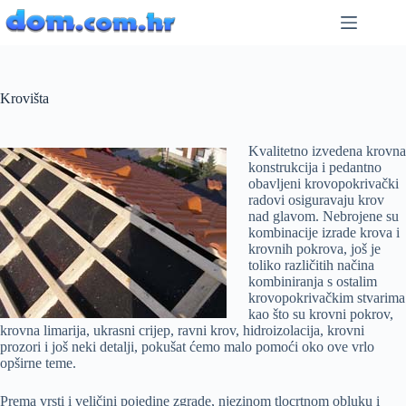
Preskoči
na
sadržaj
Krovišta
Kvalitetno izvedena krovna
konstrukcija i pedantno
obavljeni krovopokrivački
radovi osiguravaju krov
nad glavom. Nebrojene su
kombinacije izrade krova i
krovnih pokrova, još je
toliko različitih načina
kombiniranja s ostalim
krovopokrivačkim stvarima
kao što su krovni pokrov,
krovna limarija, ukrasni crijep, ravni krov, hidroizolacija, krovni
prozori i još neki detalji, pokušat ćemo malo pomoći oko ove vrlo
opširne teme.
Prema vrsti i veličini pojedine zgrade, njezinom tlocrtnom obluku i