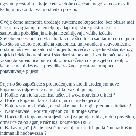
ugodnu prostoriju u kojoj ćete se dobro osjećati, nego samo smjestit
kadu, umivaonik i wc u određen prostor.
Ovdje ćemo razmotriti uređenje suvremene kupaonice, bez obzira radi
li se o novogradnji, o temeljitoj adaptaciji stare prostorije ili o
stanovitim poboljšanjima koja ne zahtijevaju velike izdatke.
Savjetujemo vam da u vlastitoj kući ne štedite na sanitarnim uređajima
kao što su dobro opremljena kupaonica, umivaonici u spavaonicama,
dodatni tuš i wc na katu i slično jer to povećava vrijednost stambenog
objekta i dakako udobnost i standard stanovanja i vodite računa da je
važno da kupaonica bude dobro prozračena i da je svjetlo dovoljno
kako se ne bi dešavala prevelika vlažnost prostora i moguće
pojavljivanje plijesni.
Prije no što započnete s preuređenjem stare ili uređenjem nove
kupaonice, odgovorite na nekoliko važnih pitanja:
1. Koliko vam je kupaonica, tuševa i wc-a potrebno u kući ?
2. Hoće li kupaonu koristit stari ljudi ili mala djeca ?
3. Koju vrstu priključaka, cijevi, slavina i i drugih predmeta trebate ?
4. Namjeravate li koristit kupaonicu i u druge svrhe ?
5. Hoćete li u kupaonicu smjestit stroj za pranje rublja, radnu površinu,
ormariće za odlaganje ručnika, kozmetike i sl. ?
6. Kakav ugođaj želite postići u svojoj kupaonici: praktičan, raskošan,
intiman ili neobavezan ?