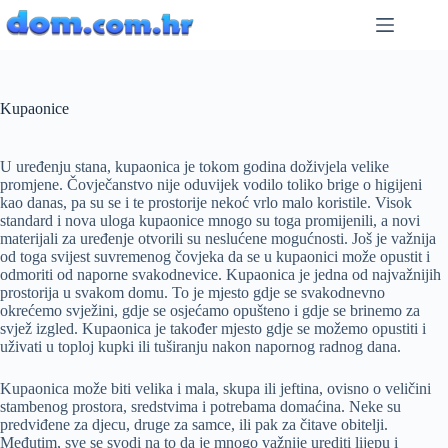
Preskoči
na
sadržaj
Kupaonice
U uređenju stana, kupaonica je tokom godina doživjela velike
promjene. Čovječanstvo nije oduvijek vodilo toliko brige o higijeni
kao danas, pa su se i te prostorije nekoć vrlo malo koristile. Visok
standard i nova uloga kupaonice mnogo su toga promijenili, a novi
materijali za uređenje otvorili su neslućene mogućnosti. Još je važnija
od toga svijest suvremenog čovjeka da se u kupaonici može opustit i
odmoriti od naporne svakodnevice. Kupaonica je jedna od najvažnijih
prostorija u svakom domu. To je mjesto gdje se svakodnevno
okrećemo svježini, gdje se osjećamo opušteno i gdje se brinemo za
svjež izgled. Kupaonica je također mjesto gdje se možemo opustiti i
uživati u toploj kupki ili tuširanju nakon napornog radnog dana.
Kupaonica može biti velika i mala, skupa ili jeftina, ovisno o veličini
stambenog prostora, sredstvima i potrebama domaćina. Neke su
predviđene za djecu, druge za samce, ili pak za čitave obitelji.
Međutim, sve se svodi na to da je mnogo važnije urediti lijepu i