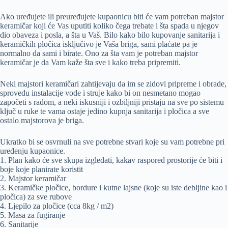
Ako uređujete ili preuređujete kupaonicu biti će vam potreban majstor
keramičar koji će Vas uputiti koliko čega trebate i šta spada u njegov
dio obaveza i posla, a šta u Vaš. Bilo kako bilo kupovanje sanitarija i
keramičkih pločica isključivo je Vaša briga, sami plaćate pa je
normalno da sami i birate. Ono za šta vam je potreban majstor
keramičar je da Vam kaže šta sve i kako treba pripremiti.
Neki majstori keramičari zahtijevaju da im se zidovi pripreme i obrade,
sprovedu instalacije vode i struje kako bi on nesmetano mogao
započeti s radom, a neki iskusniji i ozbiljniji pristaju na sve po sistemu
ključ u ruke te vama ostaje jedino kupnja sanitarija i pločica a sve
ostalo majstorova je briga.
Ukratko bi se osvrnuli na sve potrebne stvari koje su vam potrebne pri
uređenju kupaonice.
1. Plan kako će sve skupa izgledati, kakav raspored prostorije će biti i
boje koje planirate koristit
2. Majstor keramičar
3. Keramičke pločice, bordure i kutne lajsne (koje su iste debljine kao i
pločica) za sve rubove
4. Ljepilo za pločice (cca 8kg / m2)
5. Masa za fugiranje
6. Sanitarije