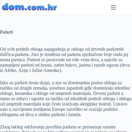
Preskoči
na
sadržaj
Parketi
Od svih podnih obloga najugodnija je obloga od drvenih parketnih
daščica-parketa. Ako je izrađena od parketa ujednačene boje onda joj
nema premca. Parketi se proizvode od više vrsta drva, a najviše su
zastupljeni parketi od hrasta, zatim bukve, jasena i raznih egzota (drva
iz Afrike, Azije i Južne Amerike).
Iako su parketi dosta skupi, u nas su dominantna podna obloga za
razliku od drugih zemalja, posebno zapadnih gdje dominiraju tekstilne
obloge, keramika i obloge od umjetnih materijala. Drveni parketi u
stanu su zdravi i ugodni za razliku od tekstilnih podnih obloga i obloga
od umjetnih materijala koje često izazivaju alergijske bolesti. Upravo
zato u razvijenim zemljama Europe naveliko se vraćaju podnim
oblogama od drva u obliku parketa i lamela.
Zbog lakšeg održavanja površina parketa se premazuje raznim