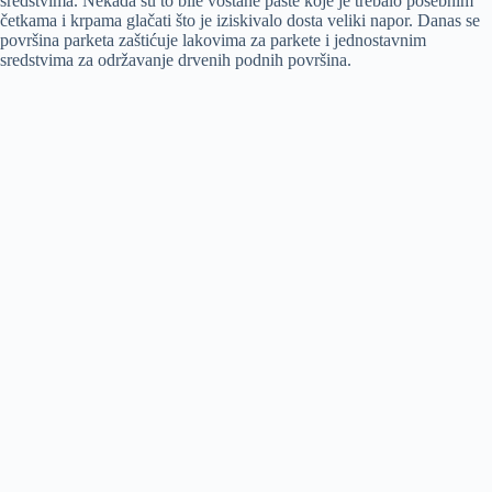
sredstvima. Nekada su to bile voštane paste koje je trebalo posebnim
četkama i krpama glačati što je iziskivalo dosta veliki napor. Danas se
površina parketa zaštićuje lakovima za parkete i jednostavnim
sredstvima za održavanje drvenih podnih površina.