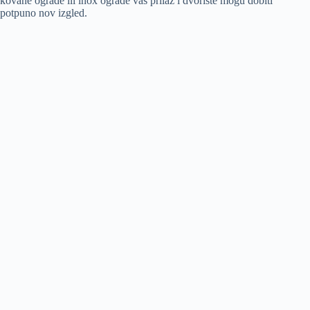
kovane ograde ili inox ograde vaš prilaz i dvorište mogu dobiti
potpuno nov izgled.