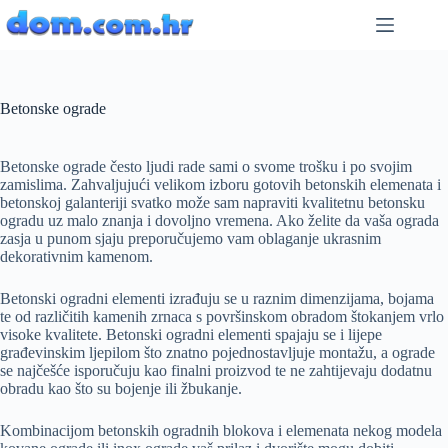
Preskoči
na
sadržaj
Betonske ograde
Betonske ograde često ljudi rade sami o svome trošku i po svojim
zamislima. Zahvaljujući velikom izboru gotovih betonskih elemenata i
betonskoj galanteriji svatko može sam napraviti kvalitetnu betonsku
ogradu uz malo znanja i dovoljno vremena. Ako želite da vaša ograda
zasja u punom sjaju preporučujemo vam oblaganje ukrasnim
dekorativnim kamenom.
Betonski ogradni elementi izrađuju se u raznim dimenzijama, bojama
te od različitih kamenih zrnaca s površinskom obradom štokanjem vrlo
visoke kvalitete. Betonski ogradni elementi spajaju se i lijepe
građevinskim ljepilom što znatno pojednostavljuje montažu, a ograde
se najčešće isporučuju kao finalni proizvod te ne zahtijevaju dodatnu
obradu kao što su bojenje ili žbukanje.
Kombinacijom betonskih ogradnih blokova i elemenata nekog modela